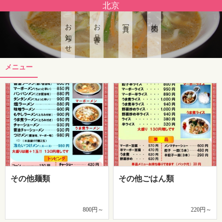
北京
お知らせ
お品書き
写真
地図
メニュー
その他麺類
その他ごはん類
800円～
220円～